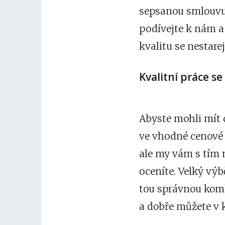
sepsanou smlouvu 
podívejte k nám a 
kvalitu se nestare
Kvalitní práce s
Abyste mohli mít d
ve vhodné cenové h
ale my vám s tím 
oceníte. Velký výb
tou správnou kombi
a dobře můžete v