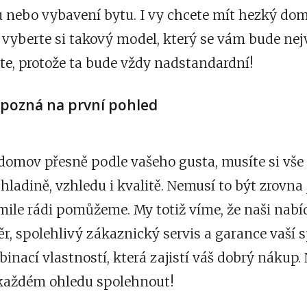
nebo vybavení bytu. I vy chcete mít hezký domo
vyberte si takový model, který se vám bude nejví
jte, protože ta bude vždy nadstandardní!
e pozná na první pohled
omov přesně podle vašeho gusta, musíte si vše v
ladině, vzhledu i kvalitě. Nemusí to být zrovna
mile rádi pomůžeme. My totiž víme, že naši nabí
ěr, spolehlivý zákaznický servis a garance vaší 
nací vlastností, která zajistí váš dobrý nákup.
 každém ohledu spolehnout!