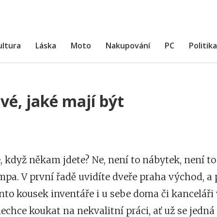
ultura
Láska
Moto
Nakupování
PC
Politika
vé, jaké mají být
, když někam jdete? Ne, není to nábytek, není to 
mpa. V první řadě uvidíte
dveře praha východ
, a
ento kousek inventáře i u sebe doma či kanceláři 
nechce koukat na nekvalitní práci, ať už se jedná