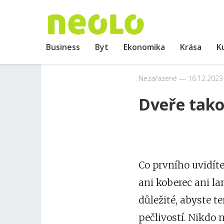
Business
Byt
Ekonomika
Krása
K
Nezařazené
16.12.2023
Dveře tako
Co prvního uvidíte
ani koberec ani la
důležité, abyste t
pečlivostí. Nikdo 