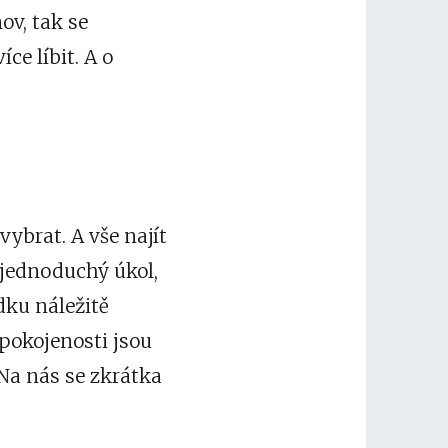
v, tak se
ce líbit. A o
ybrat. A vše najít
 jednoduchý úkol,
dku náležitě
spokojenosti jsou
 Na nás se zkrátka