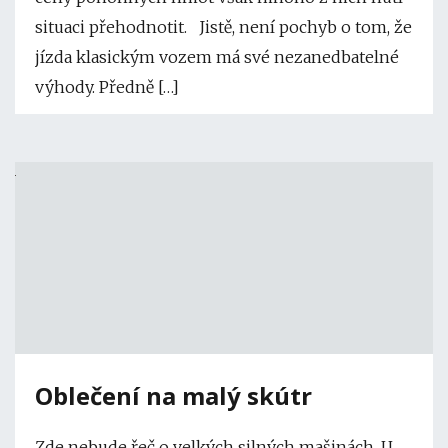
situaci přehodnotit. Jistě, není pochyb o tom, že
jízda klasickým vozem má své nezanedbatelné
výhody. Předně […]
Oblečení na malý skútr
Zde nebude řeč o velkých silných mašinách. U