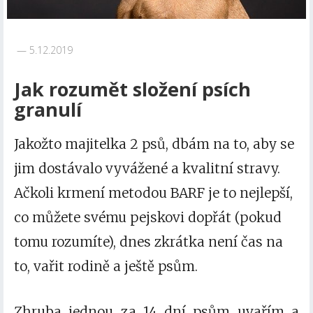
5.12.2019
Jak rozumět složení psích
granulí
Jakožto majitelka 2 psů, dbám na to, aby se
jim dostávalo vyvážené a kvalitní stravy.
Ačkoli krmení metodou BARF je to nejlepší,
co můžete svému pejskovi dopřát (pokud
tomu rozumíte), dnes zkrátka není čas na
to, vařit rodině a ještě psům.
Zhruba jednou za 14 dní psům uvařím a