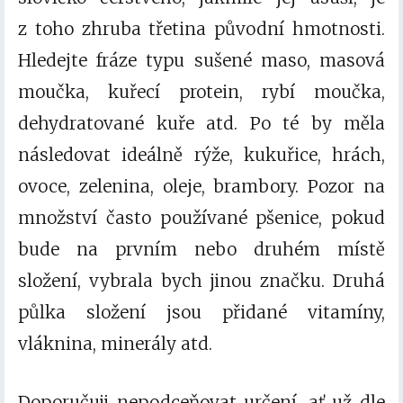
z toho zhruba třetina původní hmotnosti.
Hledejte fráze typu
sušené maso, masová
moučka, kuřecí protein, rybí moučka,
dehydratované kuře
atd. Po té by měla
následovat ideálně
rýže, kukuřice, hrách,
ovoce, zelenina, oleje
,
brambory
. Pozor na
množství často používané pšenice, pokud
bude na prvním nebo druhém místě
složení, vybrala bych jinou značku. Druhá
půlka složení jsou přidané vitamíny,
vláknina, minerály atd.
Doporučuji nepodceňovat určení, ať už dle