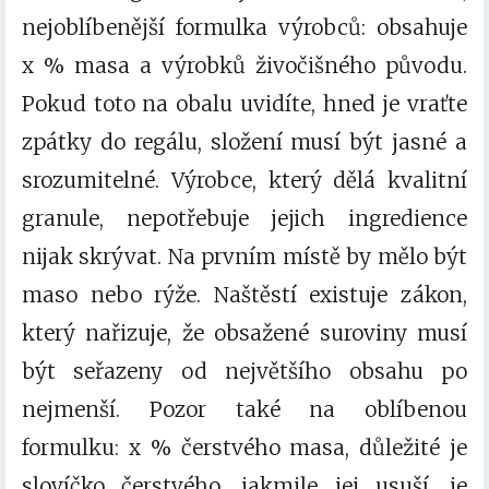
nejoblíbenější formulka výrobců:
obsahuje
x % masa a výrobků živočišného původu
.
Pokud toto na obalu uvidíte, hned je vraťte
zpátky do regálu, složení musí být jasné a
srozumitelné. Výrobce, který dělá kvalitní
granule, nepotřebuje jejich ingredience
nijak skrývat. Na prvním místě by mělo být
maso nebo rýže. Naštěstí existuje zákon,
který nařizuje, že obsažené suroviny musí
být seřazeny od největšího obsahu po
nejmenší. Pozor také na oblíbenou
formulku:
x % čerstvého masa,
důležité je
slovíčko čerstvého, jakmile jej usuší, je