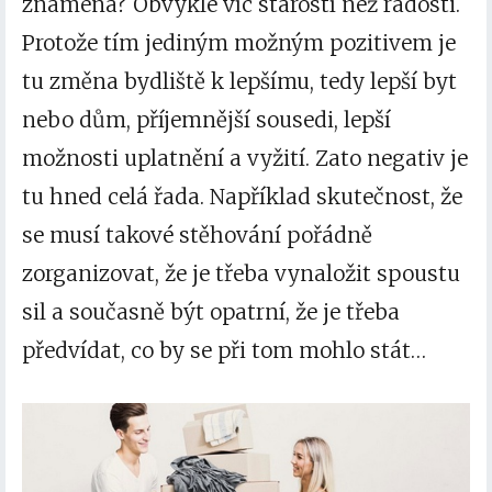
znamená? Obvykle víc starostí než radosti.
Protože tím jediným možným pozitivem je
tu změna bydliště k lepšímu, tedy lepší byt
nebo dům, příjemnější sousedi, lepší
možnosti uplatnění a vyžití. Zato negativ je
tu hned celá řada. Například skutečnost, že
se musí takové stěhování pořádně
zorganizovat, že je třeba vynaložit spoustu
sil a současně být opatrní, že je třeba
předvídat, co by se při tom mohlo stát…