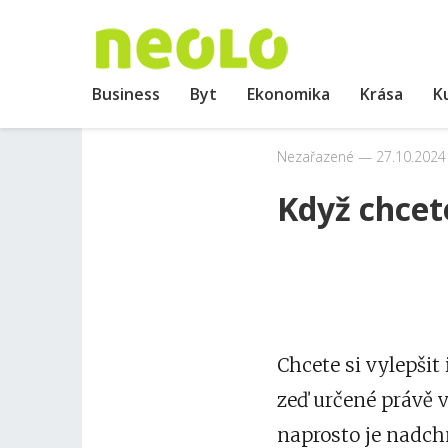
Business
Byt
Ekonomika
Krása
K
Nezařazené
27.10.2024
Když chcete
Chcete si vylepšit
zeď
určené právě v
naprosto je nadchn