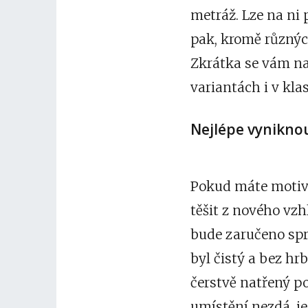
metráž. Lze na ni 
pak, kromě různýc
Zkrátka se vám na
variantách i v kla
Nejlépe vynikno
Pokud máte motiv i
těšit z nového vz
bude zaručeno spr
byl čistý a bez h
čerstvě natřený p
umístění nezdá, j