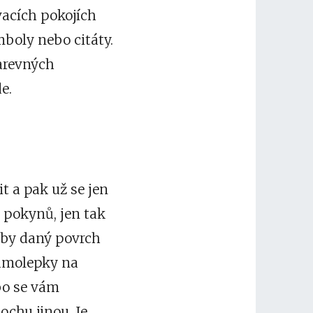
vacích pokojích
boly nebo citáty.
arevných
e.
t a pak už se jen
 pokynů, jen tak
 aby daný povrch
samolepky na
bo se vám
ochu jinou. Je