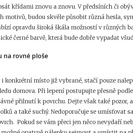
psát křídami znovu a znovu. V předsíních či obý
h motivů, budou skvěle působit různá hesla, sym
bízí opravdu široká škála možností v různých b
sické černé barvě, která bude dobře vypadat všud
u na rovné ploše
 konkrétní místo již vybrané, stačí pouze nalepi
hledu domova. Při lepení postupujte přesně podle
ávné přilnutí k povrchu. Dejte však také pozor,
rbolků a také suchý. Nedoporučuje se umísťovat 
ovrch. Pokud se vám přeci jen něco nevydaří ne
e možné opatrně nálepku sejmout a umístit na pl