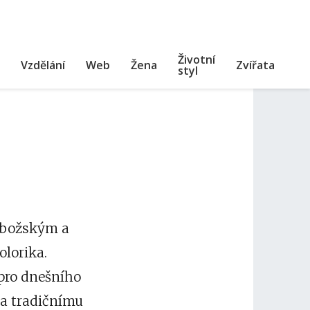
Životní
Vzdělání
Web
Žena
Zvířata
styl
m božským a
olorika.
 pro dnešního
 a tradičnímu