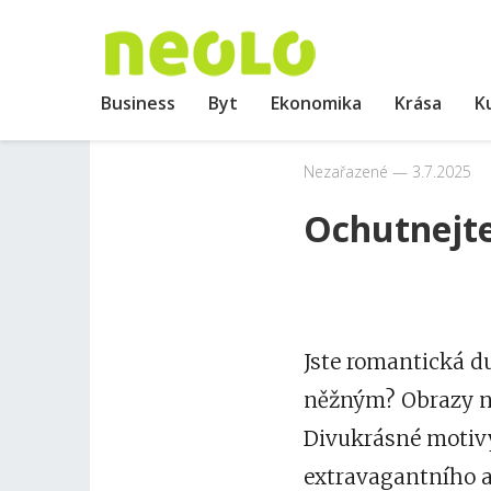
Business
Byt
Ekonomika
Krása
K
Nezařazené
3.7.2025
Ochutnejte 
Jste romantická d
něžným?
Obrazy n
Divukrásné motivy
extravagantního a