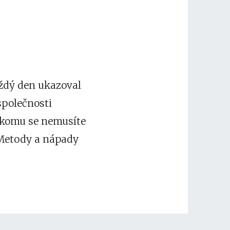
aždý den ukazoval
společnosti
Nikomu se nemusíte
 Metody a nápady