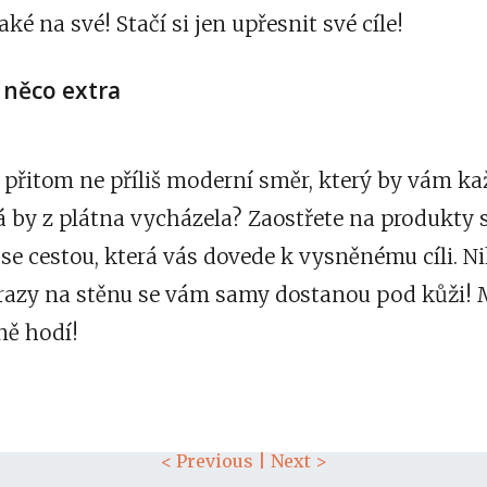
aké na své! Stačí si jen upřesnit své cíle!
něco extra
a přitom ne příliš moderní směr, který by vám k
erá by z plátna vycházela? Zaostřete na produkty 
 se cestou, která vás dovede k vysněnému cíli. 
razy na stěnu se vám samy dostanou pod kůži!
ně hodí!
< Previous
|
Next >