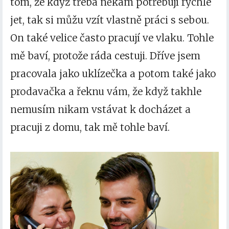
tom, že když třeba někam potřebují rychle
jet, tak si můžu vzít vlastně práci s sebou.
On také velice často pracují ve vlaku. Tohle
mě baví, protože ráda cestuji. Dříve jsem
pracovala jako uklízečka a potom také jako
prodavačka a řeknu vám, že když takhle
nemusím nikam vstávat k docházet a
pracuji z domu, tak mě tohle baví.