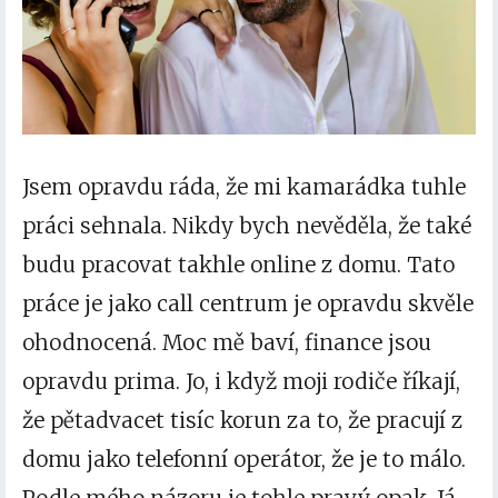
Jsem opravdu ráda, že mi kamarádka tuhle
práci sehnala. Nikdy bych nevěděla, že také
budu pracovat takhle online z domu. Tato
práce je jako call centrum je opravdu skvěle
ohodnocená. Moc mě baví, finance jsou
opravdu prima. Jo, i když moji rodiče říkají,
že pětadvacet tisíc korun za to, že pracují z
domu jako telefonní operátor, že je to málo.
Podle mého názoru je tohle pravý opak. Já