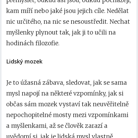
přemýšlet, odkud asi jsou, odkud pocházejí,
kam míří nebo jaké jsou jejich cíle. Nedělat
nic určitého, na nic se nesoustředit. Nechat
myšlenky plynout tak, jak ji to učili na
hodinách filozofie.
Lidský mozek
Je to úžasná zábava, sledovat, jak se sama
mysl napojí na některé vzpomínky, jak si
občas sám mozek vystaví tak neuvěřitelně
nepochopitelné mosty mezi vzpomínkami
a myšlenkami, až se člověk zarazí a
uvědomí si, jak je lidská mysl vlastně