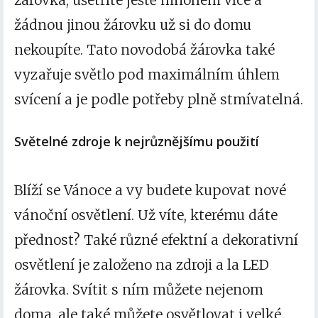
žárovka
, ušetříte ještě mnohem více a
žádnou jinou žárovku už si do domu
nekoupíte. Tato novodobá žárovka také
vyzařuje světlo pod maximálním úhlem
svícení a je podle potřeby plně stmívatelná.
Světelné zdroje k nejrůznějšímu použití
Blíží se Vánoce a vy budete kupovat nové
vánoční osvětlení. Už víte, kterému dáte
přednost? Také různé efektní a dekorativní
osvětlení je založeno na zdroji a la LED
žárovka. Svítit s ním můžete nejenom
doma, ale také můžete osvětlovat i velké