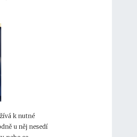
žívá k nutné
hodně u něj nesedí