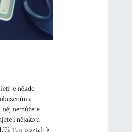
řetí je někde
probuzením a
d něj nemůžete
jete i nějako u
léčí
. Tento vztah k