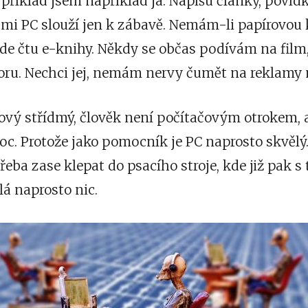
 příklad jsem například já. Napíšu články, povíd
ž mi PC slouží jen k zábavě. Nemám-li papírovo
kde čtu e-knihy. Někdy se občas podívám na film
zoru. Nechci jej, nemám nervy čumět na reklamy 
kový střídmý, člověk není počítačovým otrokem, 
oc. Protože jako pomocník je PC naprosto skvělý
třeba zase
klepat do psacího stroje
, kde již pak 
á naprosto nic.