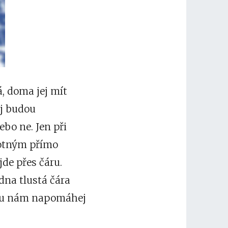
á, doma jej mít
ej budou
ebo ne. Jen při
motným přímo
jde přes čáru.
dna tlustá čára
omu nám napomáhej