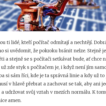
u ti lidé, kteří počítač odmítají a nechtějí. Dobr
no si uvědomit, že pokroku bránit nelze. Stejně j
ti a stejně se s počítači setkávat bude, ať chce n
 už zde styk s počítačem je, i když není jím sa
a si sám říci, kde je ta správná linie a kdy už to 
usí v hlavě přebrat a zachovat se tak, aby ani je
a a udržovat svůj vztah v mezích normálu. K t
nice
amen.