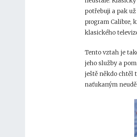
neustále. Klasický
potřebuji a pak u
program Calibre, 
klasického televi
Tento vztah je ta
jeho služby a pom
ještě někdo chtěl 
naťukaným neuděl