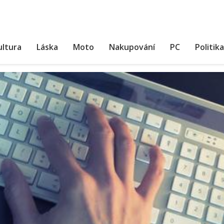
ultura
Láska
Moto
Nakupování
PC
Politika