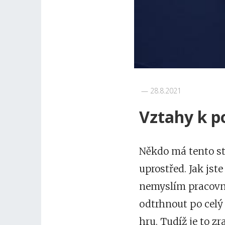
28.8.2021
Vztahy k p
Někdo má tento str
uprostřed. Jak js
nemyslím pracovně
odtrhnout po celý 
hru. Tudíž je to zr