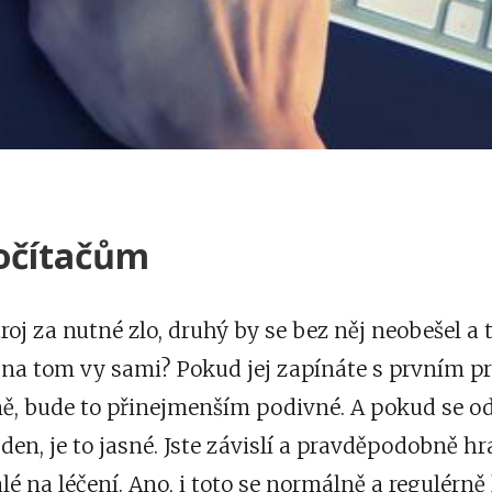
očítačům
oj za nutné zlo, druhý by se bez něj neobešel a t
te na tom vy sami? Pokud jej zapínáte s prvním 
, bude to přinejmenším podivné. A pokud se o
den, je to jasné. Jste závislí a pravděpodobně hra
alé na léčení. Ano, i toto se
normálně a regulérně 