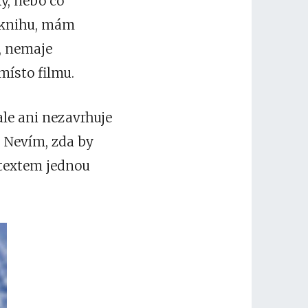
ky, nebo co
u knihu, mám
, nemaje
místo filmu.
ale ani nezavrhuje
. Nevím, zda by
s textem jednou