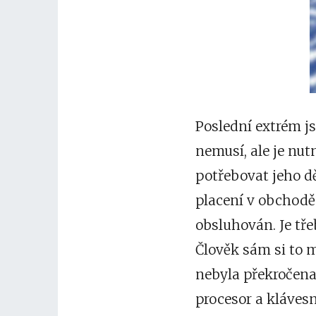
Poslední extrém jso
nemusí, ale je nut
potřebovat jeho dě
placení v obchodě
obsluhován. Je třeb
Člověk sám si to m
nebyla překročen
procesor a kláves