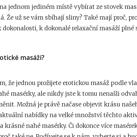
t na jednom jediném místě vybírat ze stovek mas
á. Že už se vám sbíhají sliny? Také mají proč, p
k dokonalosti, k dokonalé relaxační masáží plné
rotické masáži?
tom, že jednou prožijete erotickou masáž podle vl
hé masérky, ale nikdy jste k tomu nenašli odva
měnit. Možná je právě načase objevit krásu naše
aktuální nabídky na velké množství těchto aktiv
a krásné nahé masérky. Či dokonce více masérek
 proč také ne. Podívejte se k nám, vyberte si a bu