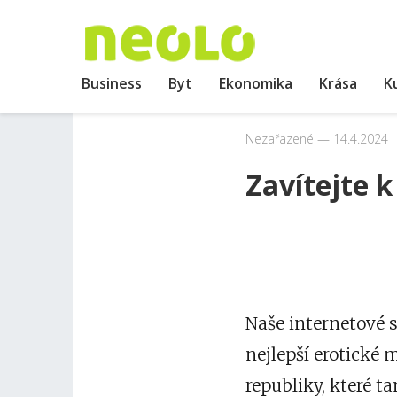
Business
Byt
Ekonomika
Krása
K
Nezařazené
14.4.2024
Zavítejte k
Naše internetové s
nejlepší
erotické 
republiky, které 