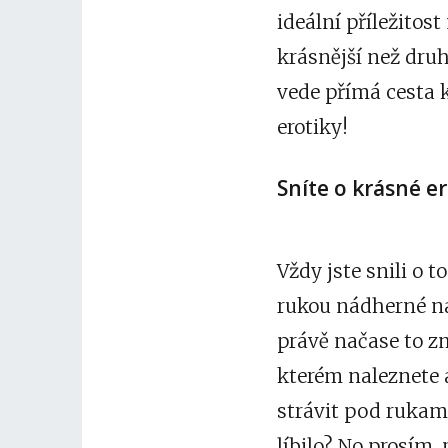
ideální příležitos
krásnější než druh
vede přímá cesta 
erotiky!
Sníte o krásné e
Vždy jste snili o 
rukou nádherné na
právě načase to z
kterém naleznete 
strávit pod rukam
líbilo? No prosím,