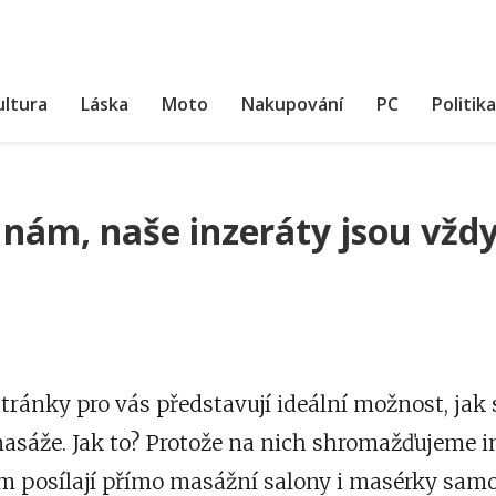
ultura
Láska
Moto
Nakupování
PC
Politika
 nám, naše inzeráty jsou vždy
tránky pro vás představují ideální možnost, jak si
masáže
. Jak to? Protože na nich shromažďujeme in
tam posílají přímo masážní salony i masérky sam