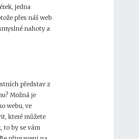
érek, jedna
rotože přes náš web
 smyslné nahoty a
astních představ z
hu? Možná je
ho webu, ve
it, které můžete
, to by se vám
ďte připraveni na