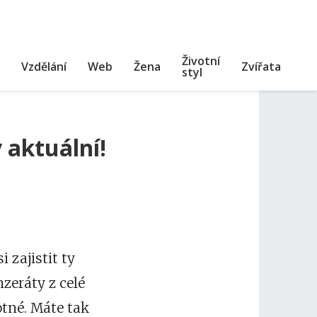
Životní
Vzdělání
Web
Žena
Zvířata
styl
 aktuální!
 zajistit ty
zeráty z celé
otné. Máte tak