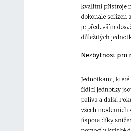
kvalitní přístroj
dokonale seřízen a
je především dosa
důležitých jednot
Nezbytnost pro 
Jednotkami, které 
řídící jednotky j
paliva a další. Po
všech moderních v
úspora díky sníže
pomocí v krátké d