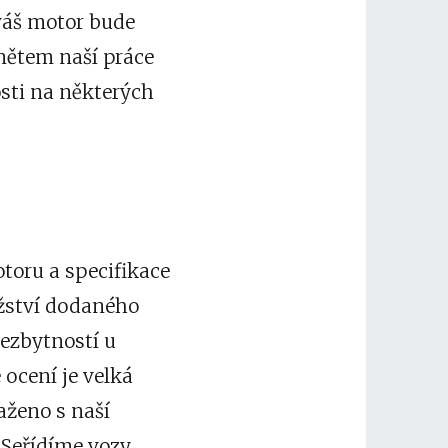
 váš motor bude
dmětem naší práce
sti na některých
otoru a specifikace
ožství dodaného
nezbytností u
ocení je velká
aženo s naší
 Seřídíme vozy