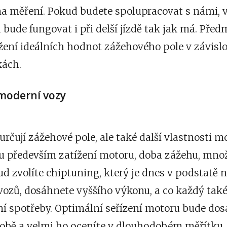
e na měření. Pokud budete spolupracovat s námi,
 bude fungovat i při delší jízdě tak jak má. Pře
žení ideálních hodnot zážehového pole v závislo
kách.
moderní vozy
určují zážehové pole, ale také další vlastnosti m
sou především zatížení motoru, doba zážehu, mn
kud zvolíte
chiptuning
, který je dnes v podstatě 
ozů, dosáhnete vyššího výkonu, a co každý také 
ní spotřeby. Optimální seřízení motoru bude dos
obě a velmi ho oceníte v dlouhodobém měřítku.