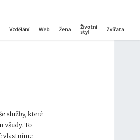
Životní
Vzdělání
Web
Žena
Zvířata
styl
e služby, které
m všudy. To
é vlastníme