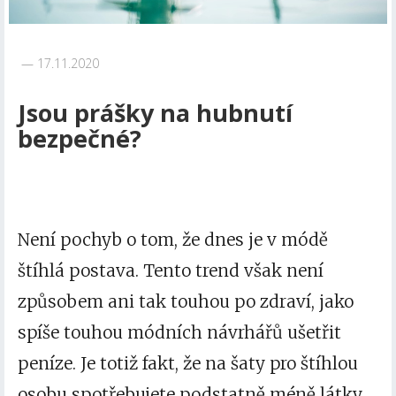
17.11.2020
Jsou prášky na hubnutí
bezpečné?
Není pochyb o tom, že dnes je v módě
štíhlá postava. Tento trend však není
způsobem ani tak touhou po zdraví, jako
spíše touhou módních návrhářů ušetřit
peníze. Je totiž fakt, že na šaty pro štíhlou
osobu spotřebujete podstatně méně látky