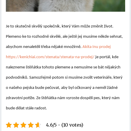
Je to skutečně skvělý společník, který Vám může změnit život.
Plemeno ke to rozhodně skvělé, ale ještě jej musíme někde sehnat,
abychom
nenaletěli třeba nějaké množírně
.
Akita Inu prodej
https://kenichiai.com/stenata/stenata-na-prodej/
je portál, kde
nalezneme štěňátka tohoto plemene a nemusíme se bát nějakých
podvodníků. Samozřejmě potom si musíme zvolit veterináře, který
o našeho pejska bude pečovat, aby byl očkovaný a neměl žádné
zdravotní potíže. Ze štěňátka nám vyroste dospělí pes, který
nám
bude dělat stále radost
.
4.6/5 - (10 votes)