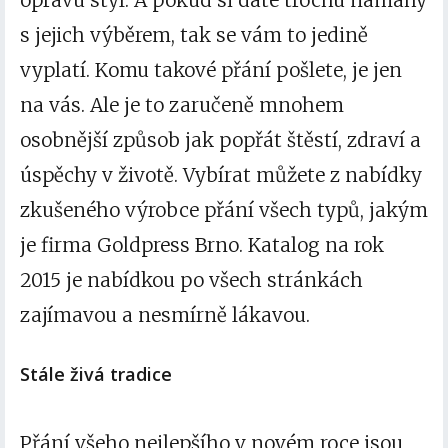
opravu styl. A pokud si dáte trochu námahy
s jejich výběrem, tak se vám to jedině
vyplatí. Komu takové přání pošlete, je jen
na vás. Ale je to zaručeně mnohem
osobnější způsob jak popřát štěstí, zdraví a
úspěchy v životě. Vybírat můžete z nabídky
zkušeného výrobce přání všech typů, jakým
je firma Goldpress Brno. Katalog na rok
2015 je nabídkou po všech stránkách
zajímavou a nesmírně lákavou.
Stále živá tradice
Přání všeho nejlepšího v novém roce jsou