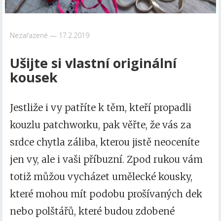
Nezařazené
17.2.2019
Ušijte si vlastní originální
kousek
Jestliže i vy patříte k těm, kteří propadli
kouzlu patchworku, pak věřte, že vás za
srdce chytla záliba, kterou jistě neoceníte
jen vy, ale i vaši příbuzní. Zpod rukou vám
totiž můžou vycházet umělecké kousky,
které mohou mít podobu prošívaných dek
nebo polštářů, které budou zdobené