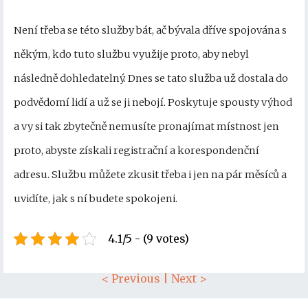
Není třeba se této služby bát, ač bývala dříve spojována s
někým, kdo tuto službu využije proto, aby nebyl
následně dohledatelný. Dnes se tato služba už dostala do
podvědomí lidí a už se ji nebojí. Poskytuje spousty výhod
a vy si tak zbytečně nemusíte pronajímat místnost jen
proto, abyste získali registrační a korespondenční
adresu. Službu můžete zkusit třeba i jen na pár měsíců a
uvidíte, jak s ní budete spokojeni.
4.1/5 - (9 votes)
< Previous
|
Next >