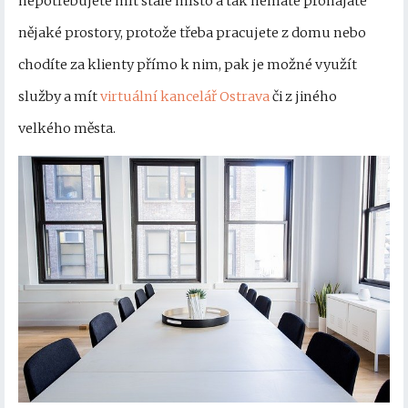
nepotřebujete mít stálé místo a tak nemáte pronajaté
nějaké prostory, protože třeba pracujete z domu nebo
chodíte za klienty přímo k nim, pak je možné využít
služby a mít
virtuální kancelář Ostrava
či z jiného
velkého města.