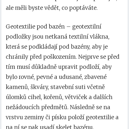
ale měli byste vědět, co poptáváte.
Geotextilie pod bazén
– geotextilní
podložky jsou netkaná textilní vlákna,
která se podkládají pod bazény, aby je
chránily před poškozením. Nejprve se před
tím musí důkladně upravit podloží, aby
bylo rovné, pevné a udusané, zbavené
kamenů, škváry, stavební suti včetně
úlomků cihel, kořenů, větviček a dalších
nežádoucích předmětů. Následně se na
vrstvu zeminy či písku položí geotextilie a
na ní se pak usadí skelet bazénu.