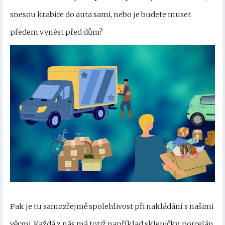
snesou krabice do auta sami, nebo je budete muset
předem vynést před dům?
Pak je tu samozřejmě spolehlivost při nakládání s našimi
věcmi. Každá z nás má totiž například skleničky, porcelán