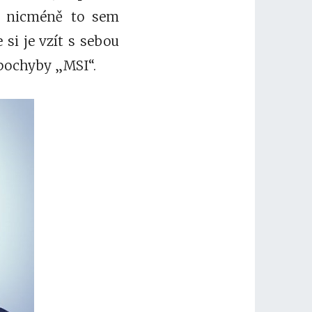
u, nicméně to sem
si je vzít s sebou
zpochyby „MSI“.