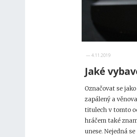
4.11.2019
Jaké vybav
Označovat se jako
zapálený a věnovat
titulech v tomto o
hráčem také zname
unese. Nejedná se 