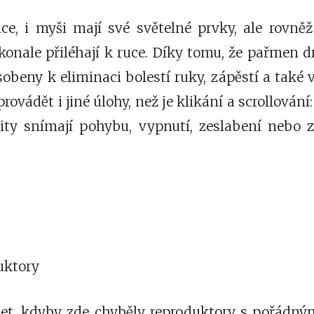
ce, i myši mají své světelné prvky, ale rovně
onale přiléhají k ruce. Díky tomu, že pařmen dr
obeny k eliminaci bolestí ruky, zápěstí a také 
provádět i jiné úlohy, než je klikání a scrollování
ty snímají pohybu, vypnutí, zeslabení nebo z
uktory
set, kdyby zde chyběly reproduktory s pořádným