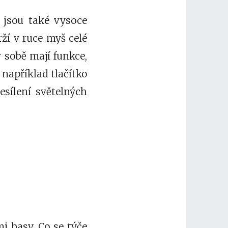
ž jsou také vysoce
ží v ruce myš celé
v sobě mají funkce,
: například tlačítko
esílení světelných
i basy. Co se týče