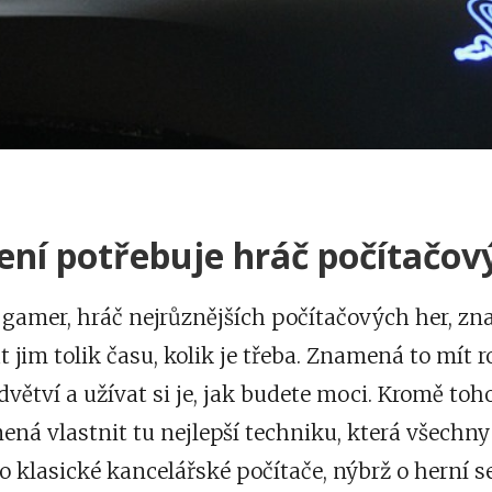
ení potřebuje hráč počítačov
 gamer, hráč nejrůznějších počítačových her, z
 jim tolik času, kolik je třeba. Znamená to mít 
dvětví a užívat si je, jak budete moci. Kromě to
ná vlastnit tu nejlepší techniku, která všechny
o klasické kancelářské počítače, nýbrž o herní se