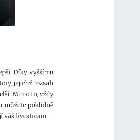
epší. Díky vyššímu
tory, jejichž rozsah
delší. Mimo to, vždy
om můžete poklidně
jí váš livestream –