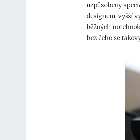
uzpůsobeny speciá
designem, vyšší vý
běžných notebooků 
bez čeho se takov