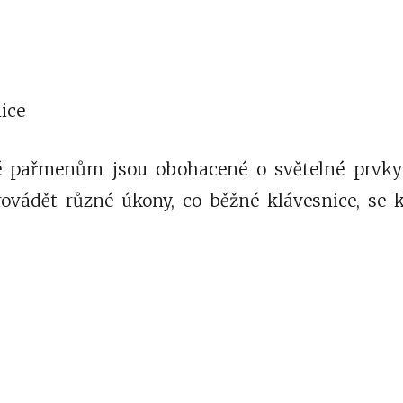
ice
é pařmenům jsou obohacené o světelné prvky 
rovádět různé úkony, co běžné klávesnice, se