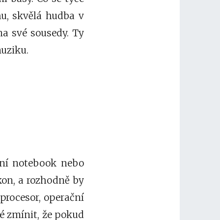
hu, skvělá hudba v
na své sousedy. Ty
muziku.
rní notebook nebo
ýkon, a rozhodně by
procesor, operační
é zmínit, že pokud