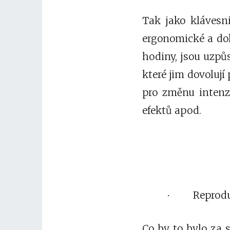
Tak jako klávesni
ergonomické a dok
hodiny, jsou uzpůs
které jim dovolují 
pro změnu intenzi
efektů apod.
Reprod
·
Co by to bylo za 