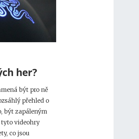
ých her?
namená být pro ně
rozsáhlý přehled o
ho, být zapáleným
 tyto videohry
ty, co jsou