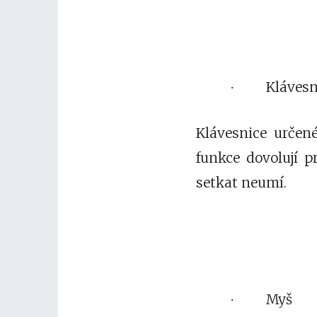
Klávesn
·
Klávesnice určen
funkce dovolují p
setkat neumí.
Myš
·