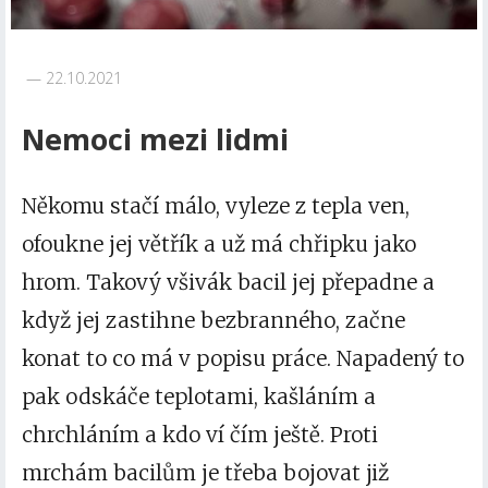
22.10.2021
Nemoci mezi lidmi
Někomu stačí málo, vyleze z tepla ven,
ofoukne jej větřík a už má chřipku jako
hrom. Takový
všivák bacil
jej přepadne a
když jej zastihne bezbranného, začne
konat to co má v popisu práce. Napadený to
pak odskáče teplotami, kašláním a
chrchláním a kdo ví čím ještě. Proti
mrchám bacilům je třeba bojovat již