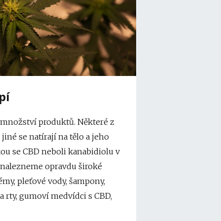
pí
 množství produktů. Některé z
iné se natírají na tělo a jeho
akou se CBD neboli kanabidiolu v
, nalezneme opravdu široké
rémy, pleťové vody, šampony,
na rty, gumoví medvídci s CBD,