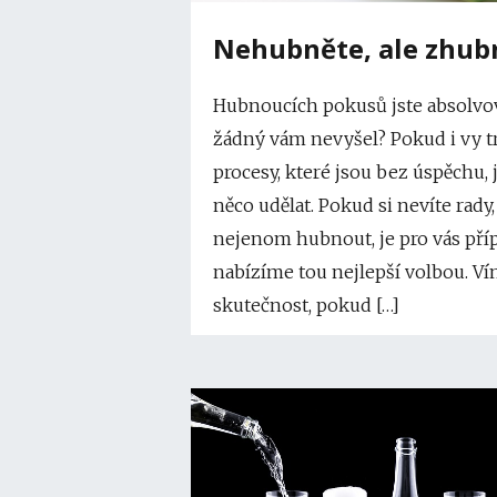
Nehubněte, ale zhub
Hubnoucích pokusů jste absolvov
žádný vám nevyšel? Pokud i vy 
procesy, které jsou bez úspěchu, 
něco udělat. Pokud si nevíte rady
nejenom hubnout, je pro vás pří
nabízíme tou nejlepší volbou. Vím
skutečnost, pokud […]