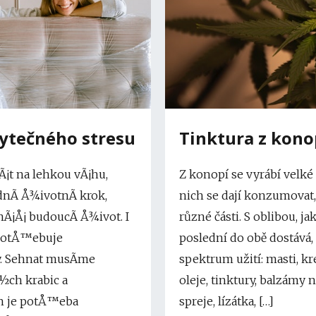
bytečného stresu
Tinktura z kono
¡t na lehkou vÃ¡hu,
Z konopí se vyrábí velké
nÃ­ Å¾ivotnÃ­ krok,
nich se dají konzumovat, j
nÃ¡Å¡ budoucÃ­ Å¾ivot. I
různé části. S oblibou, j
 potÅ™ebuje
poslední do obě dostává
. Sehnat musÃ­me
spektrum užití: masti, k
½ch krabic a
oleje, tinktury, balzámy 
ch je potÅ™eba
spreje, lízátka, […]