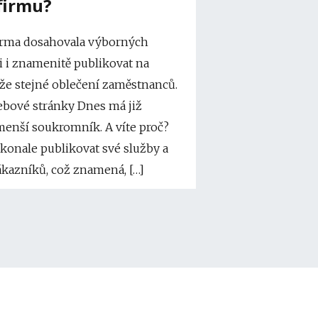
firmu?
firma dosahovala výborných
ji i znamenitě publikovat na
že stejné oblečení zaměstnanců.
ebové stránky Dnes má již
menší soukromník. A víte proč?
konale publikovat své služby a
ákazníků, což znamená, […]