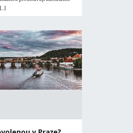
[…]
ovolenou v Praze?