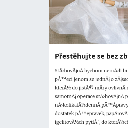
Přestěhujte se bez z
StÄ›hovÃ¡nÃ­ bychom nemÄ›li brÃ
pÅ™eci jenom se jednÃ¡ o zÃ¡sad
kterÃ½ do jistÃ© mÃ­ry ovlivnÃ­ 
samotnÃ¡ operace stÄ›hovÃ¡nÃ­
nÄ›kolikatÃ½dennÃ­ pÅ™Ã­pravy
dostatek pÅ™epravek, papÃ­rovÃ
igelitovÃ½ch pytlÅ¯, do kterÃ½