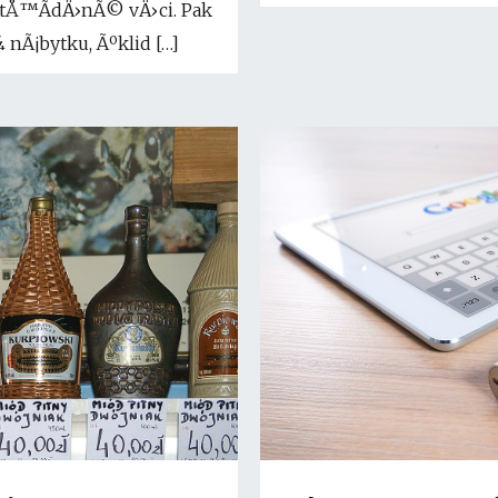
ztÅ™Ã­dÄ›nÃ© vÄ›ci. Pak
Ã¡bytku, Ãºklid […]