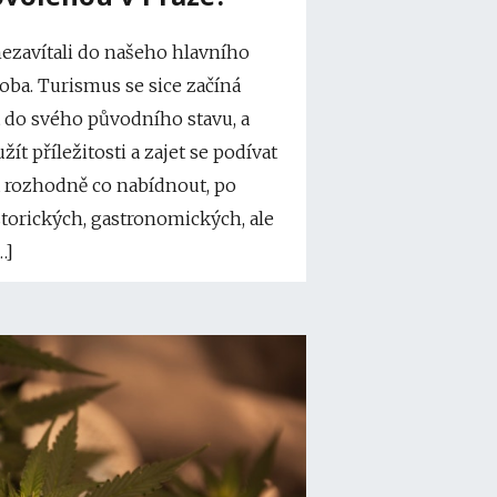
nezavítali do našeho hlavního
doba. Turismus se sice začíná
t do svého původního stavu, a
žít příležitosti a zajet se podívat
 rozhodně co nabídnout, po
storických, gastronomických, ale
…]