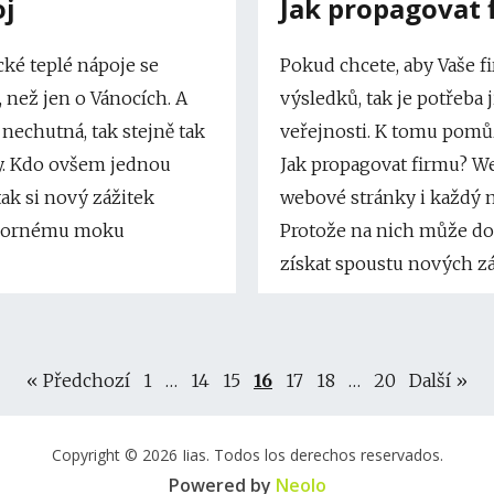
oj
Jak propagovat 
cké teplé nápoje se
Pokud chcete, aby Vaše 
 než jen o Vánocích. A
výsledků, tak je potřeba 
nechutná, tak stejně tak
veřejnosti. K tomu pomů
y. Kdo ovšem jednou
Jak propagovat firmu? W
tak si nový zážitek
webové stránky i každý 
výbornému moku
Protože na nich může do
získat spoustu nových z
« Předchozí
1
…
14
15
16
17
18
…
20
Další »
Copyright © 2026 Iias. Todos los derechos reservados.
Powered by
Neolo