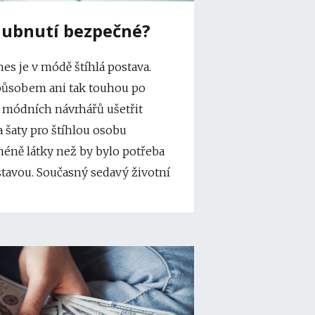
hubnutí bezpečné?
es je v módě štíhlá postava.
působem ani tak touhou po
u módních návrhářů ušetřit
na šaty pro štíhlou osobu
éně látky než by bylo potřeba
tavou. Současný sedavý životní