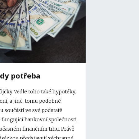
ždy potřeba
půjčky. Vedle toho také hypotéky,
ení, a jiné, tomu podobné
ou součástí ve své podstatě
ně fungující bankovní společnosti,
oučasném finančním trhu. Právě
adsázkou představují záchranné