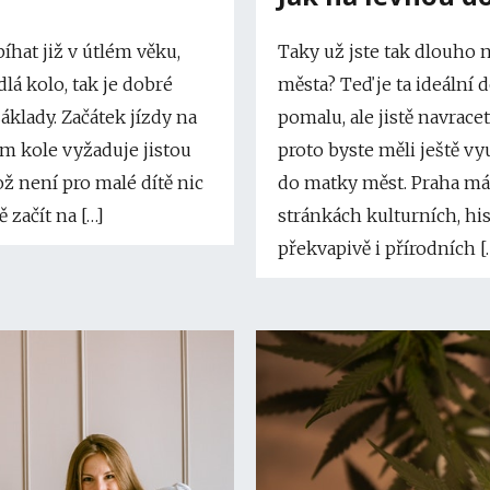
íhat již v útlém věku,
Taky už jste tak dlouho 
lá kolo, tak je dobré
města? Teď je ta ideální 
áklady. Začátek jízdy na
pomalu, ale jistě navrace
m kole vyžaduje jistou
proto byste měli ještě vyu
ož není pro malé dítě nic
do matky měst. Praha má
 začít na […]
stránkách kulturních, hi
překvapivě i přírodních [