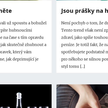
něte
Jsou prášky na 
ali už spoustu a bohužel
Není pochyb o tom, že dn
trpíte hubnoucími
Tento trend však není z
je na čase s tím opravdu
zdraví, jako spíše touho
, jak skutečně zhubnout a
peníze. Je totiž fakt, že 
pravek, který vám
spotřebujete podstatně m
e, jak deprimující je
pro někoho se silnou pos
styl tomu […]