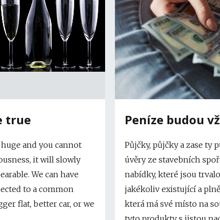
 true
Peníze budou v
oo huge and you cannot
Půjčky, půjčky a zase ty 
sness, it will slowly
úvěry ze stavebních spoř
earable. We can have
nabídky, které jsou trval
nnected to a common
jakékoliv existující a pl
er flat, better car, or we
která má své místo na s
tyto produkty s jistou n