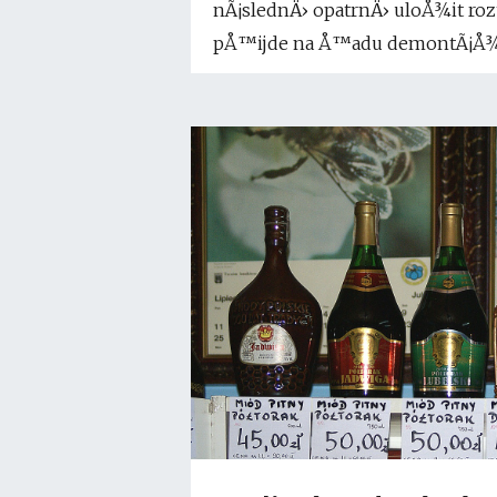
nÃ¡slednÄ› opatrnÄ› uloÅ¾it ro
pÅ™ijde na Å™adu demontÃ¡Å¾ n